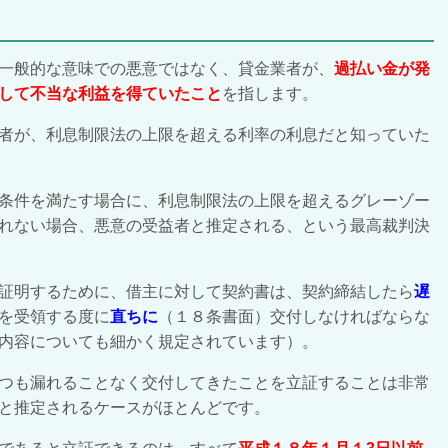
一般的な意味での悪意ではなく、貸金業者が、
過払い金が発
して不当な利益を得ていたこと
を指します。
者が、利息制限法の上限を超える利率の利息だと知っていた
条件を満たす場合に、利息制限法の上限を超えるグレーゾー
れない場合、悪意の受益者と推定される、という最高裁判決
証明するために、借主に対して契約書は、契約締結したら
遅
を受領する度に
直ちに
（１８条書面）
交付
しなければならな
内容についても細かく規定されています）。
つも漏れることなく交付してきたことを立証することは
非常
と推定されるケースがほとんどです。