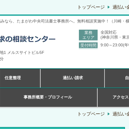
トップページ
過払い
悩みなら、たまがわ中央司法書士事務所へ。無料相談実施中！（川崎・
全国対応
業務
(神奈川県・東
エリア
9:00～23:00(
受付時間
番地1 メルスサイトビル5F
１分
任意整理
過払い請求
自
事務所概要・プロフィール
アクセス
トップページ
過払い